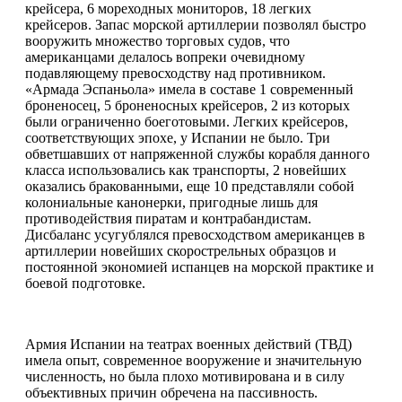
крейсера, 6 мореходных мониторов, 18 легких
крейсеров. Запас морской артиллерии позволял быстро
вооружить множество торговых судов, что
американцами делалось вопреки очевидному
подавляющему превосходству над противником.
«Армада Эспаньола» имела в составе 1 современный
броненосец, 5 броненосных крейсеров, 2 из которых
были ограниченно боеготовыми. Легких крейсеров,
соответствующих эпохе, у Испании не было. Три
обветшавших от напряженной службы корабля данного
класса использовались как транспорты, 2 новейших
оказались бракованными, еще 10 представляли собой
колониальные канонерки, пригодные лишь для
противодействия пиратам и контрабандистам.
Дисбаланс усугублялся превосходством американцев в
артиллерии новейших скорострельных образцов и
постоянной экономией испанцев на морской практике и
боевой подготовке.
Армия Испании на театрах военных действий (ТВД)
имела опыт, современное вооружение и значительную
численность, но была плохо мотивирована и в силу
объективных причин обречена на пассивность.