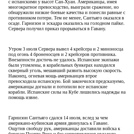
с испанскими у высот Сан-Хуан. Американцы, имея
многократное превосходство, выиграли сражение, но
обнаружили низкие боевые качества и понесли равные с
противником потери. Тем не менее, Сантьяго оказался в
осаде. Гарнизон и эскадра оказались на голодном пайке.
Сервера получил приказ прорываться в Гавану.
Утром 3 июля Сервера вывел 4 крейсера и 2 миноносца
под огонь 4 броненосцев и 2 крейсеров противника.
Внезапности достичь не удалось. Испанские экипажи
были утомлены, в корабельных бункерах находился
скверный уголь, мешавший развить высокую скорость.
Наконец, огневая мощь американцев втрое
превосходила испанскую. Бой закончился предсказуемо,
американцы догнали и потопили все испанские
корабли. Испанские силы на Кубе лишились надежды на
помощь извне.
Гарнизон Сантьяго сдался 14 июля, вслед за чем
американо-кубинская армия двинулась к Гаване.
Ощутив свободу рук, американцы доставили войска к
берегам Пуэрто-Рико и без сопротивления овладели