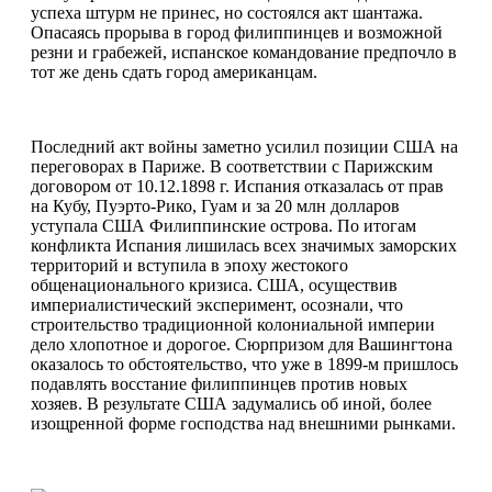
успеха штурм не принес, но состоялся акт шантажа.
Опасаясь прорыва в город филиппинцев и возможной
резни и грабежей, испанское командование предпочло в
тот же день сдать город американцам.
Последний акт войны заметно усилил позиции США на
переговорах в Париже. В соответствии с Парижским
договором от 10.12.1898 г. Испания отказалась от прав
на Кубу, Пуэрто-Рико, Гуам и за 20 млн долларов
уступала США Филиппинские острова. По итогам
конфликта Испания лишилась всех значимых заморских
территорий и вступила в эпоху жестокого
общенационального кризиса. США, осуществив
империалистический эксперимент, осознали, что
строительство традиционной колониальной империи
дело хлопотное и дорогое. Сюрпризом для Вашингтона
оказалось то обстоятельство, что уже в 1899-м пришлось
подавлять восстание филиппинцев против новых
хозяев. В результате США задумались об иной, более
изощренной форме господства над внешними рынками.