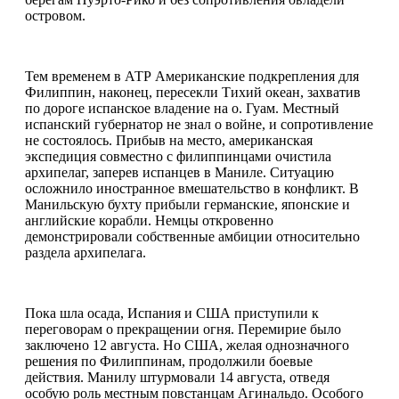
островом.
Тем временем в АТР Американские подкрепления для
Филиппин, наконец, пересекли Тихий океан, захватив
по дороге испанское владение на о. Гуам. Местный
испанский губернатор не знал о войне, и сопротивление
не состоялось. Прибыв на место, американская
экспедиция совместно с филиппинцами очистила
архипелаг, заперев испанцев в Маниле. Ситуацию
осложнило иностранное вмешательство в конфликт. В
Манильскую бухту прибыли германские, японские и
английские корабли. Немцы откровенно
демонстрировали собственные амбиции относительно
раздела архипелага.
Пока шла осада, Испания и США приступили к
переговорам о прекращении огня. Перемирие было
заключено 12 августа. Но США, желая однозначного
решения по Филиппинам, продолжили боевые
действия. Манилу штурмовали 14 августа, отведя
особую роль местным повстанцам Агинальдо. Особого