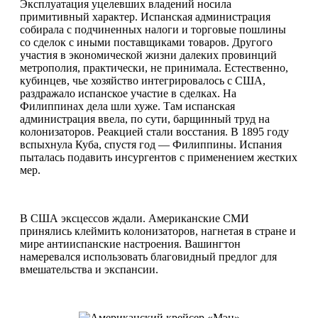
Эксплуатация уцелевших владений носила
примитивный характер. Испанская администрация
собирала с подчиненных налоги и торговые пошлины
со сделок с иными поставщиками товаров. Другого
участия в экономической жизни далеких провинций
метрополия, практически, не принимала. Естественно,
кубинцев, чье хозяйство интегрировалось с США,
раздражало испанское участие в сделках. На
Филиппинах дела шли хуже. Там испанская
администрация ввела, по сути, барщинный труд на
колонизаторов. Реакцией стали восстания. В 1895 году
вспыхнула Куба, спустя год — Филиппины. Испания
пыталась подавить инсургентов с применением жестких
мер.
В США эксцессов ждали. Американские СМИ
принялись клеймить колонизаторов, нагнетая в стране и
мире антииспанские настроения. Вашингтон
намеревался использовать благовидный предлог для
вмешательства и экспансии.