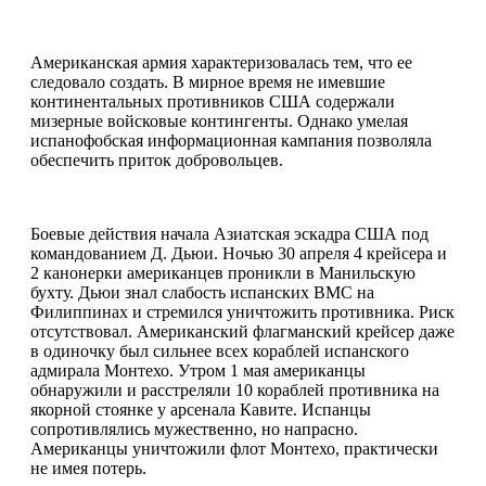
Американская армия характеризовалась тем, что ее
следовало создать. В мирное время не имевшие
континентальных противников США содержали
мизерные войсковые контингенты. Однако умелая
испанофобская информационная кампания позволяла
обеспечить приток добровольцев.
Боевые действия начала Азиатская эскадра США под
командованием Д. Дьюи. Ночью 30 апреля 4 крейсера и
2 канонерки американцев проникли в Манильскую
бухту. Дьюи знал слабость испанских ВМС на
Филиппинах и стремился уничтожить противника. Риск
отсутствовал. Американский флагманский крейсер даже
в одиночку был сильнее всех кораблей испанского
адмирала Монтехо. Утром 1 мая американцы
обнаружили и расстреляли 10 кораблей противника на
якорной стоянке у арсенала Кавите. Испанцы
сопротивлялись мужественно, но напрасно.
Американцы уничтожили флот Монтехо, практически
не имея потерь.