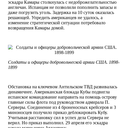
эскадра Камары столкнулась с недоброжелательностью
англичан. Испанцам не позволили пополнить запасы и
даже погрузить уголь. Задержка на 10 суток оказалась
решающей. Упредить американцев не удалось, а
изменение стратегической ситуации потребовало
возвращения Камары домой.
Солдаты и офицеры добровольческой
армии США. 1898-
1899
Обстановка на ключевом Антильском ТВД развивалась
динамичнее. Американская блокада Кубы подвигла
испанское командование направить на помощь острову
главные силы флота под руководством адмирала П.
Серверы. Соединение из 4 броненосных крейсеров и 3
миноносцев получило приказ деблокировать Кубу.
Учитывая расстановку сил в успех дела Сервера не
верил. Но приказ выполнил. 29 апреля его эскадра
начала марш через Атлантику.