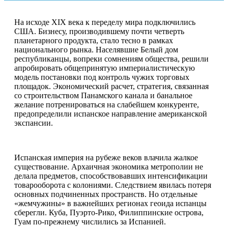
На исходе XIX века к переделу мира подключились
США. Бизнесу, производившему почти четверть
планетарного продукта, стало тесно в рамках
национального рынка. Населявшие Белый дом
республиканцы, вопреки сомнениям общества, решили
апробировать общепринятую империалистическую
модель постановки под контроль чужих торговых
площадок. Экономический расчет, стратегия, связанная
со строительством Панамского канала и банальное
желание потренироваться на слабейшем конкуренте,
предопределили испанское направление американской
экспансии.
Испанская империя на рубеже веков влачила жалкое
существование. Архаичная экономика метрополии не
делала предметов, способствовавших интенсификации
товарооборота с колониями. Следствием явилась потеря
основных подчиненных пространств. Но отдельные
«жемчужины» в важнейших регионах геоида испанцы
сберегли. Куба, Пуэрто-Рико, Филиппинские острова,
Гуам по-прежнему числились за Испанией.