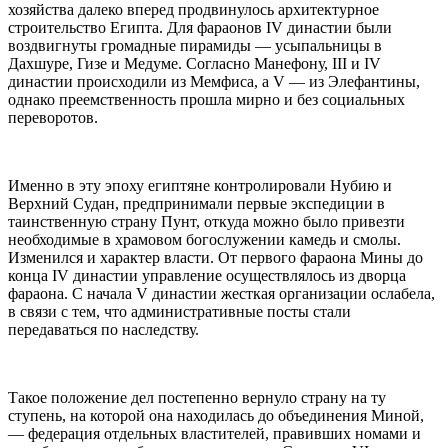
хозяйства далеко вперед продвинулось архитектурное
строительство Египта. Для фараонов IV династии были
воздвигнуты громадные пирамиды — усыпальницы в
Дахшуре, Гизе и Медуме. Согласно Манефону, III и IV
династии происходили из Мемфиса, а V — из Элефантины,
однако преемственность прошла мирно и без социальных
переворотов.
Именно в эту эпоху египтяне контролировали Нубию и
Верхний Судан, предпринимали первые экспедиции в
таинственную страну Пунт, откуда можно было привезти
необходимые в храмовом богослужении камедь и смолы.
Изменился и характер власти. От первого фараона Мины до
конца IV династии управление осуществлялось из дворца
фараона. С начала V династии жесткая организации ослабела,
в связи с тем, что административные посты стали
передаваться по наследству.
Такое положение дел постепенно вернуло страну на ту
ступень, на которой она находилась до объединения Миной,
— федерация отдельных властителей, правивших номами и