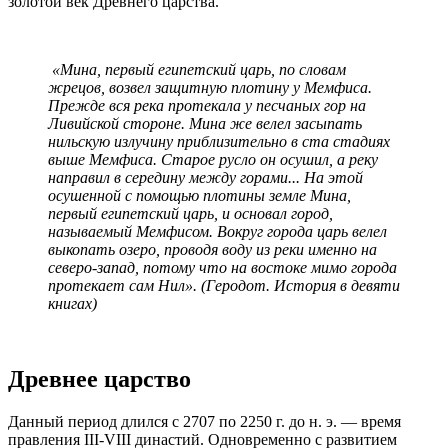
золотой век Древнего царства.
«Мина, первый египетский царь, по словам
жрецов, возвел защитную плотину у Мемфиса.
Прежде вся река протекала у песчаных гор на
Ливийской стороне. Мина же велел засыпать
нильскую излучину приблизительно в ста стадиях
выше Мемфиса. Старое русло он осушил, а реку
направил в середину между горами... На этой
осушенной с помощью плотины земле Мина,
первый египетский царь, и основал город,
называемый Мемфисом. Вокруг города царь велел
выкопать озеро, проводя воду из реки именно на
северо-запад, потому что на востоке мимо города
протекает сам Нил». (Геродот. История в девяти
книгах)
Древнее царство
Данный период длился с 2707 по 2250 г. до н. э. — время
правления III-VIII династий. Одновременно с развитием