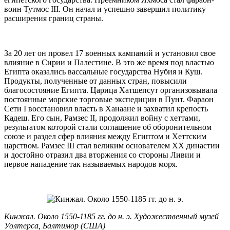
воин Тутмос III. Он начал и успешно завершил политику
расширения границ страны.
За 20 лет он провел 17 военных кампаний и установил свое
влияние в Сирии и Палестине. В это же время под властью
Египта оказались вассальные государства Нубия и Куш.
Продукты, полученные от данных стран, повысили
благосостояние Египта. Царица Хатшепсут организовывала
постоянные морские торговые экспедиции в Пунт. Фараон
Сети I восстановил власть в Ханаане и захватил крепость
Кадеш. Его сын, Рамзес II, продолжил войну с хеттами,
результатом которой стали соглашение об оборонительном
союзе и раздел сфер влияния между Египтом и Хеттским
царством. Рамзес III стал великим основателем XX династии
и достойно отразил два вторжения со стороны Ливии и
первое нападение так называемых народов моря.
Кинжал. Около 1550-1185 гг. до н. э. Художественный музей
Уолтерса, Балтимор (США)