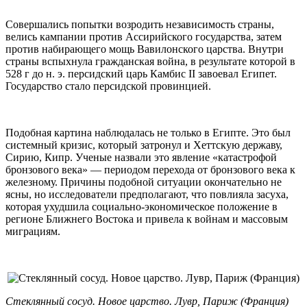
Совершались попытки возродить независимость страны,
велись кампании против Ассирийского государства, затем
против набирающего мощь Вавилонского царства. Внутри
страны вспыхнула гражданская война, в результате которой в
528 г до н. э. персидский царь Камбис II завоевал Египет.
Государство стало персидской провинцией.
Подобная картина наблюдалась не только в Египте. Это был
системный кризис, который затронул и Хеттскую державу,
Сирию, Кипр. Ученые назвали это явление «катастрофой
бронзового века» — периодом перехода от бронзового века к
железному. Причины подобной ситуации окончательно не
ясны, но исследователи предполагают, что повлияла засуха,
которая ухудшила социально-экономическое положение в
регионе Ближнего Востока и привела к войнам и массовым
миграциям.
Стеклянный сосуд. Новое царство. Лувр, Париж (Франция)