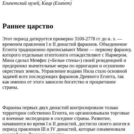
Египетский музей, Каир (Египет)
Раннее царство
Этот период датируется примерно 3100-2778 гг до н. э. —
временем правления I и II династий фараонов. Объединение
Египта традиционно приписывают Мине — первому фараону,
которого отдельные египтологи отождествляют с Нармером.
Мина сделал Мемфис («Белые стены») своей резиденцией и
предпринял значительные меры по ирригации и осушению
окрестных земель. Управление водами Нила стало основной
задачей всех последующих фараонов Древнего Египта, так
как именно от этого зависело богатство и процветание
страны.
Фараоны первых двух династий контролировали только
территории собственно Египта, но организовывали торговые
и военные экспедиции в соседние страны. Развитие,
начавшееся во время I и II династий, достигло своего апогея в
период правления III и IV династий, которые ознаменовали