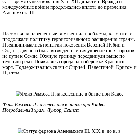
э. — время существования XI и XII династий. Вражда и
междоусобные войны продолжались вплоть до правления
Аменемхета III.
Несмотря на нерешенные внутренние проблемы, властители
продолжали политику территориального расширения страны.
Предпринимались попытки покорения Верхней Нубии и
Судана, для чего была возведена линия укрепленных городов
на пути к Семне. Южную границу передвинули выше по
течению реки. Появились города на побережье Красного
моря. Поддерживались связи с Сирией, Палестиной, Критом и
Пунтом.
Фриз Рамзеса II на колеснице в битве при Кадес.
Погребальный храм. Луксор, Египет