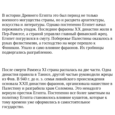
В истории Древнего Египта это был период не только
военного могущества страны, но и расцвета архитектуры,
искусства и литературы. Однако постепенно Египет начал
переживать упадок. Последние фараоны XX династии жили в
Пер-Рамсесе, а страной управлял главный фиванский жрец.
Египет погрузился в смуту. Побережье Палестины оказалось в
руках филистимлян, а господство на море перешло к
Финикии. Упало и само влияние фараонов. Их гробницы
подвергались разграблению.
После смерти Рамзеса XI страна распалась на две части. Одна
династия правила в Танисе, другой частью руководили жрецы
из Фив. В 940 г. до н. э. семья ливийского происхождения
основала XXII династию фараонов, организовала нашествие в
Палестину и разграбила храм Соломона. Это ненадолго
вернуло престиж Египта. Постепенно все более заметным на
политику Египта становилось влияние кушитов, которые к
тому времени уже оформились в самостоятельное
государство.