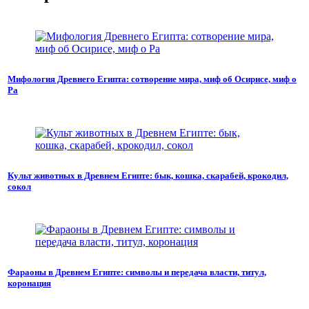
Мифология Древнего Египта: сотворение мира, миф об Осирисе, миф о
Ра
Культ животных в Древнем Египте: бык, кошка, скарабей, крокодил,
сокол
Фараоны в Древнем Египте: символы и передача власти, титул,
коронация