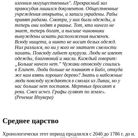
изгоним могущественных". Прекрасный зал
правосудия лишился документов. Общественные
учреждения открыты, и записи украдены. Рабы
правят рабами. Смотри, у них были одежды, а
теперь они ходят в рванье. Тот, кто ничего не
знает, теперь богат, а высшие чиновники
вынуждены искать расположения выскочек.
Всюду нищета, и никто не носит белых одежд.
Нил разлился, но ни у кого не хватает смелости
пахать. Повсюду гибнет кукуруза. Люди не имеют
одежды, благовоний и масла. Каждый говорит:
„Больше ничего нет." Чужаки отовсюду сошлись
в Египет. Люди больше не плавают в Библ, откуда
же нам взять хорошее дерево? Знать и набожные
люди повсюду нуждаются в смолах из Ливии, но у
нас больше нет поставок. Мертвых бросают в
реки. Смех исчез. Грифы гуляют по земле».
(Речение Ипувера)
Среднее царство
Хронологически этот период продлился с 2040 до 1786 г. до н.