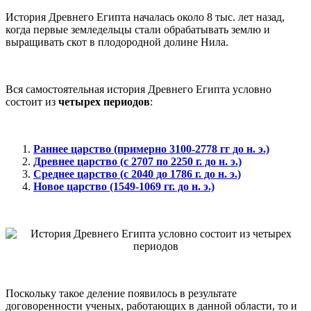
История Древнего Египта началась около 8 тыс. лет назад,
когда первые земледельцы стали обрабатывать землю и
выращивать скот в плодородной долине Нила.
Вся самостоятельная история Древнего Египта условно
состоит из
четырех периодов
:
Раннее царство (примерно 3100-2778 гг до н. э.)
Древнее царство (с 2707 по 2250 г. до н. э.)
Среднее царство (с 2040 до 1786 г. до н. э.)
Новое царство (1549-1069 гг. до н. э.)
Поскольку такое деление появилось в результате
договоренности ученых, работающих в данной области, то и