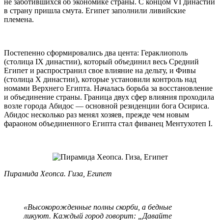
не заботившихся об экономике страны. С концом VI династии
в страну пришла смута. Египет заполнили ливийские
племена.
Постепенно сформировались два цента: Гераклиополь
(столица IX династии), который объединил весь Средний
Египет и распространил свое влияние на дельту, и Фивы
(столица X династии), которые установили контроль над
номами Верхнего Египта. Началась борьба за восстановление
и объединение страны. Граница двух сфер влияния проходила
возле города Абидос — основной резиденции бога Осириса.
Абидос несколько раз менял хозяев, прежде чем новым
фараоном объединенного Египта стал фиванец Ментухотеп I.
Пирамида Хеопса. Гиза, Египет
«Высокорожденные полны скорби, а бедные
ликуют. Каждый город говорит: „Давайте