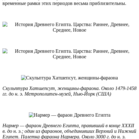
временные рамки этих периодов весьма приблизительны.
Скульптура Хатшепсут, женщины-фараона. Около 1479-1458
гг. до н. э. Метрополитен-музей, Нью-Йорк (США)
Нармер — фараон Древнего Египта, правивший в конце XXXII
в. до н. э.; один из фараонов, объединивших Верхний и Нижний
Египет. Палетка фараона Нармера. Около 3000 г. до н. э.