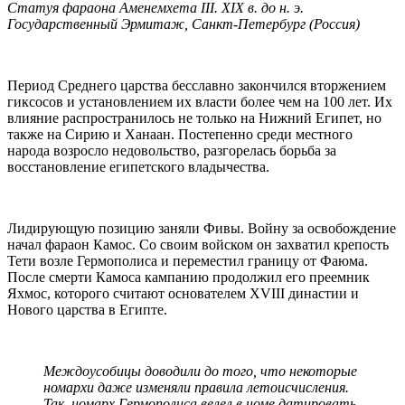
Статуя фараона Аменемхета III. XIX в. до н. э.
Государственный Эрмитаж, Санкт-Петербург (Россия)
Период Среднего царства бесславно закончился вторжением
гиксосов и установлением их власти более чем на 100 лет. Их
влияние распространилось не только на Нижний Египет, но
также на Сирию и Ханаан. Постепенно среди местного
народа возросло недовольство, разгорелась борьба за
восстановление египетского владычества.
Лидирующую позицию заняли Фивы. Войну за освобождение
начал фараон Камос. Со своим войском он захватил крепость
Тети возле Гермополиса и переместил границу от Фаюма.
После смерти Камоса кампанию продолжил его преемник
Яхмос, которого считают основателем XVIII династии и
Нового царства в Египте.
Междоусобицы доводили до того, что некоторые
номархи даже изменяли правила летоисчисления.
Так, номарх Гермополиса велел в номе датировать