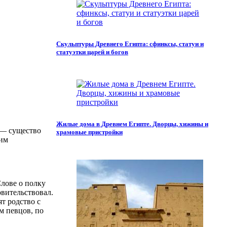
Скульптуры Древнего Египта: сфинксы, статуи и
статуэтки царей и богов
Жилые дома в Древнем Египте. Дворцы, хижины и
й — существо
храмовые пристройки
ким
лове о полку
овительствовал.
т родство с
м певцов, по