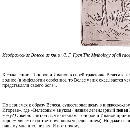
Изображение Велеса из книги Л. Г. Грея The Mythology of all race
К сожалению, Топоров и Иванов в своей трактовке Велеса как 
водное (в мифологии особенно), то Велес у них оказывается ч
представляли своего бога...
Но вернемся к образу Велеса, существовавшему в княжеско-др
Игореве», где «Велесовым внуком» назван легендарный
певец
кому? Обычно считается, что певцам. Топоров и Иванов привод
корнем «вел» (с соответствующим чередованием). Но даже если
нашему мнению, нельзя. И вот почему.