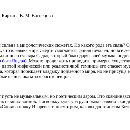
 сильна в мифологических сюжетах. Но какого рода эта связь? 
, что владыка мира смерти смягчается; финал печален, но все ж
былинного гусляра Садко, который благодаря своей музыке подн
о
бога Ящера
). Можно продолжать приводить примеры; существу
 и из этой мифической или реалистичной темницы его спасает муз
а, которая побеждает владыку подземного мира, но не присуща е
бые шансы оказаться богом певцов.
т пусть не музыкальным, но поэтическим даром. Это скандинавс
 павших воинов. Поскольку культура руси была славяно-сканди
 «Слово о полку Игореве» и посмотрим, каковы достоинства Боя