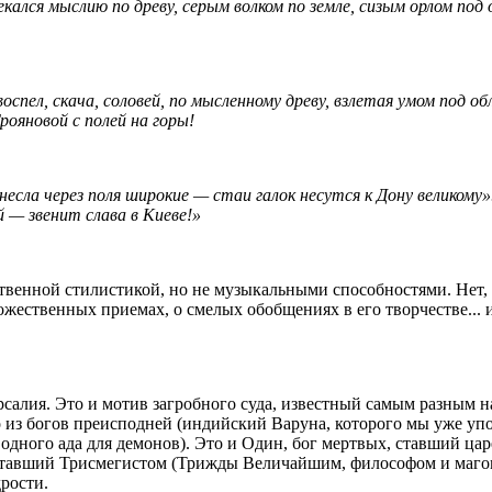
екался мыслию по древу, серым волком по земле, сизым орлом под 
спел, скача, соловей, по мысленному древу, взлетая умом под об
рояновой с полей на горы!
анесла через поля широкие — стаи галок несутся к Дону великому
й — звенит слава в Киеве!»
твенной стилистикой, но не музыкальными способностями. Нет,
дожественных приемах, о смелых обобщениях в его творчестве...
алия. Это и мотив загробного суда, известный самым разным н
 из богов преисподней (индийский Варуна, которого мы уже уп
дного ада для демонов). Это и Один, бог мертвых, ставший ца
 ставший Трисмегистом (Трижды Величайшим, философом и магом
рости.