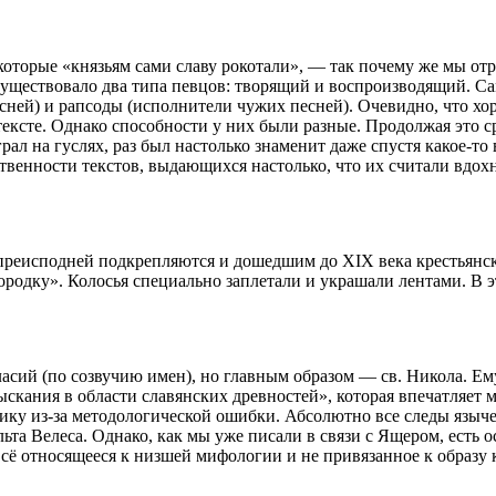
 которые «князьям сами славу рокотали», — так почему же мы от
существовало два типа певцов: творящий и воспроизводящий. С
сней) и рапсоды (исполнители чужих песней). Очевидно, что хо
тексте. Однако способности у них были разные. Продолжая это с
рал на гуслях, раз был настолько знаменит даже спустя какое-то
ственности текстов, выдающихся настолько, что их считали вдо
 преисподней подкрепляются и дошедшим до XIX века крестьянс
 бородку». Колосья специально заплетали и украшали лентами. В
ласий (по созвучию имен), но главным образом — св. Никола. Е
ыскания в области славянских древностей», которая впечатляет 
тику из-за методологической ошибки. Абсолютно все следы языч
ьта Велеса. Однако, как мы уже писали в связи с Ящером, есть 
е всё относящееся к низшей мифологии и не привязанное к образу 