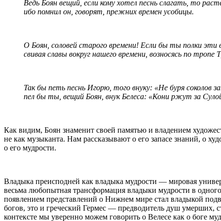
Ведь Боян вещий, если кому хотел песнь слагать, то раст
ибо помнил он, говорят, прежних времен усобицы.
О Боян, соловей старого времени! Если бы ты полки эти во
свивая славы вокруг нашего времени, возносясь по тропе Т
Так бы петь песнь Игорю, того внуку: «Не буря соколов з
пел бы ты, вещий Боян, внук Белеса: «Кони ржут за Суло
Как видим, Боян знаменит своей памятью и владением художес
не как музыканта. Нам рассказывают о его запасе знаний, о ху
о его мудрости.
Владыка преисподней как владыка мудрости — мировая универс
весьма любопытная трансформация владыки мудрости в одного
появлением представлений о Нижнем мире стал владыкой подво
богов, это и греческий Гермес — предводитель душ умерших,
контексте мы уверенно можем говорить о Велесе как о боге муд