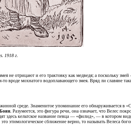
s. 1918 г.
змея не отрицают и его трактовку как медведя; а поскольку зме
ем-то вроде мохнатого водоплавающего змея. Вряд ли славяне та
ужинной среде. Знаменитое упоминание его обнаруживается в «С
 Боян
. Разумеется, это фигура речи, она означает, что Велес покр
ят здесь кельтское название певца — «филид», — в котором видя
 это этимологическое сближение верно, то называть Велеса бого