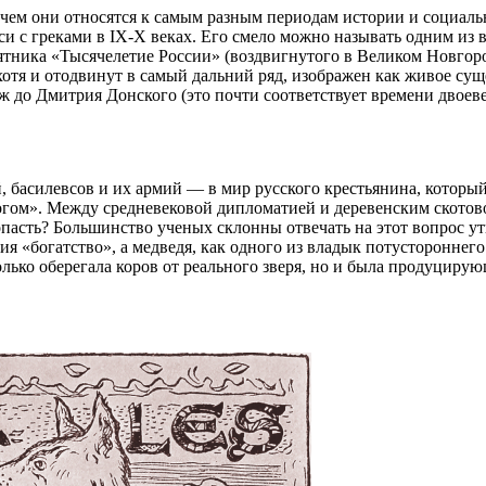
ичем они относятся к самым разным периодам истории и социал
си с греками в IX-X веках. Его смело можно называть одним из
тника «Тысячелетие России» (воздвигнутого в Великом Новгороде
 хотя и отодвинут в самый дальний ряд, изображен как живое су
ж до Дмитрия Донского (это почти соответствует времени двоеве
ей, басилевсов и их армий — в мир русского крестьянина, которы
 богом». Между средневековой дипломатией и деревенским ското
ропасть? Большинство ученых склонны отвечать на этот вопрос у
я «богатство», а медведя, как одного из владык потустороннего
олько оберегала коров от реального зверя, но и была продуциру