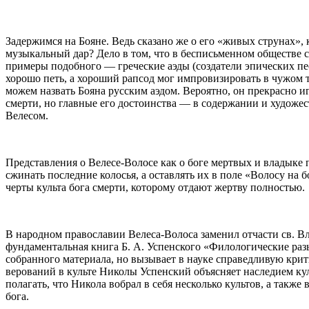
Задержимся на Бояне. Ведь сказано же о его «живых струнах»,
музыкальный дар? Дело в том, что в бесписьменном обществе 
примеры подобного — греческие аэды (создатели эпических пе
хорошо петь, а хороший рапсод мог импровизировать в чужом 
можем назвать Бояна русским аэдом. Вероятно, он прекрасно иг
смерти, но главные его достоинства — в содержании и художе
Велесом.
Представления о Велесе-Волосе как о боге мертвых и владыке
сжинать последние колосья, а оставлять их в поле «Волосу на
черты культа бога смерти, которому отдают жертву полностью.
В народном православии Велеса-Волоса заменил отчасти св. В
фундаментальная книга Б. А. Успенского «Филологические раз
собранного материала, но вызывает в науке справедливую кри
верований в культе Николы Успенский объясняет наследием кул
полагать, что Никола вобрал в себя несколько культов, а такж
бога.