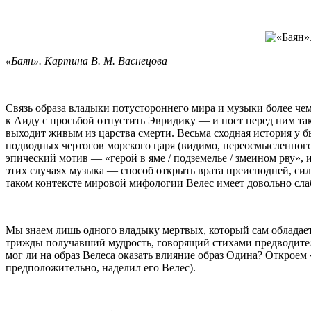
«Баян». Картина В. М. Васнецова
Связь образа владыки потустороннего мира и музыки более чем
к Аиду с просьбой отпустить Эвридику — и поет перед ним так
выходит живым из царства смерти. Весьма сходная история у 
подводных чертогов морского царя (видимо, переосмысленног
эпический мотив — «герой в яме / подземелье / змеином рву»,
этих случаях музыка — способ открыть врата преисподней, сил
таком контексте мировой мифологии Велес имеет довольно сла
Мы знаем лишь одного владыку мертвых, который сам обладае
трижды получавший мудрость, говорящий стихами предводитель
мог ли на образ Велеса оказать влияние образ Одина? Откроем
предположительно, наделил его Велес).