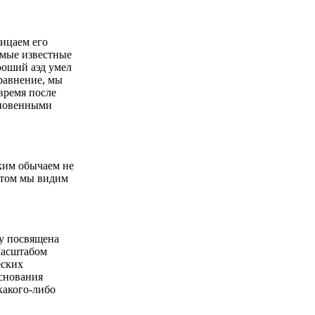
рицаем его
амые известные
роший аэд умел
равнение, мы
 время после
хновенными
ким обычаем не
 этом мы видим
му посвящена
масштабом
еских
основания
какого-либо