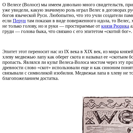
О Велесе (Волосе) мы имеем довольно много свидетельств, пр
уже увидели, какую значимую роль играл Велес в договорах ру
богов языческой Руси. Любопытно, что это учли создатели памя
если
Перун
там показан в виде поверженного идола, то Велес,
не только голову, но и руки — простираемые от
князя Рюрика
а
груди — голова быка, что связано с его эпитетом «скотий бог».
Эпитет этот переносит нас из IX века в XIX век, из мира княз
хлеву медвежью лапу как оберег скота и называл ее «скотьим
пропасть. Являлся ли культ Велеса-Волоса мостом через эту п
древности слово «скот» использовали еще и как синоним поняти
связывали с символикой изобилия. Медвежья лапа в хлеву не т
благопожеланием достатка.