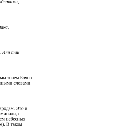
облаками,
лака,
». Или так
 мы знаем Бояна
 иными словами,
ародам. Это и
оминали, с
рем небесных
). В таком