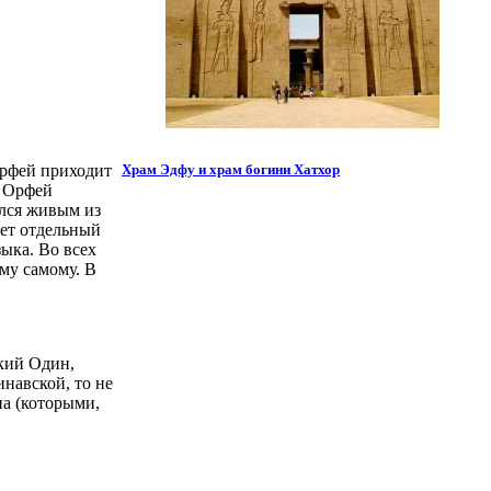
Орфей приходит
Храм Эдфу и храм богини Хатхор
е Орфей
ялся живым из
ет отдельный
ыка. Во всех
му самому. В
кий Один,
навской, то не
на (которыми,