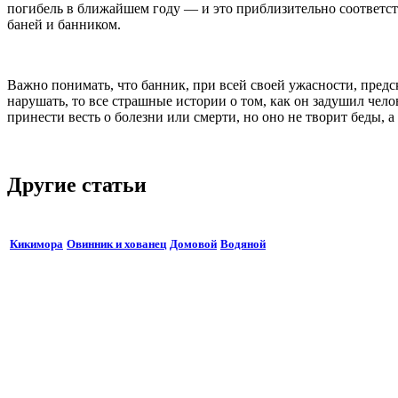
погибель в ближайшем году — и это приблизительно соответст
баней и банником.
Важно понимать, что банник, при всей своей ужасности, предс
нарушать, то все страшные истории о том, как он задушил чело
принести весть о болезни или смерти, но оно не творит беды,
Другие статьи
Кикимора
Овинник и хованец
Домовой
Водяной