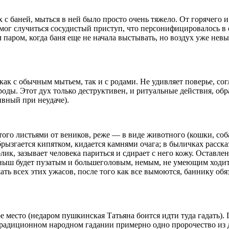
с баней, мыться в ней было просто очень тяжело. От горячего 
о мог случиться сосудистый приступ, что персонифицировалось в 
м паром, когда баня еще не начала выстывать, но воздух уже не
как с обычным мытьем, так и с родами. Не удивляет поверье, со
 роды. Этот дух только деструктивен, и ритуальные действия, об
ивный при неудаче).
ого листьями от веников, реже — в виде животного (кошки, соба
брызгается кипятком, кидается камнями очага; в быличках расск
ик, зазывает человека париться и сдирает с него кожу. Оставлен
ныш будет пузатым и большеголовым, немым, не умеющим ходить
ать всех этих ужасов, после того как все вымоются, баннику обя
 место (недаром пушкинская Татьяна боится идти туда гадать). 
традиционном народном гадании примерно одно пророчество из 