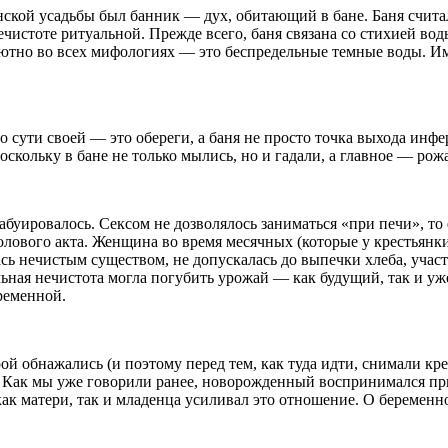
ской усадьбы был банник — дух, обитающий в бане. Баня счита
чистоте ритуальной. Прежде всего, баня связана со стихией воды
олютно во всех мифологиях — это беспредельные темные воды. И
 сути своей — это обереги, а баня не просто точка выхода инф
поскольку в бане не только мылись, но и гадали, а главное — рож
абуировалось. Сексом не дозволялось заниматься «при печи», то
полового акта. Женщина во время месячных (которые у крестьян
ась нечистым существом, не допускалась до выпечки хлеба, участ
альная нечистота могла погубить урожай — как будущий, так и у
ременной.
й обнажались (и поэтому перед тем, как туда идти, снимали крес
ов. Как мы уже говорили ранее, новорожденный воспринимался 
как матери, так и младенца усиливал это отношение. О беременн