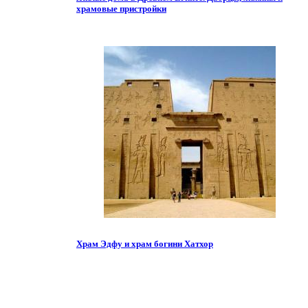
храмовые пристройки
Храм Эдфу и храм богини Хатхор