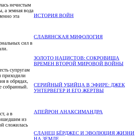
лась нечистым
, а земная вода
ИСТОРИЯ ВОЙН
менно эта
СЛАВЯНСКАЯ МИФОЛОГИЯ
ернальных сил в
али.
ЗОЛОТО НАЦИСТОВ: СОКРОВИЩА
ВРЕМЕН ВТОРОЙ МИРОВОЙ ВОЙНЫ
 есть супругам
ки приходили
ия в обрядах,
СЕРИЙНЫЙ УБИЙЦА В ЭФИРЕ: ДЖЕК
же собранный.
УНТЕРВЕГЕР И ЕГО ЖЕРТВЫ
АПЕЙРОН АНАКСИМАНДРА
т, а в
пришедшим из
ой сложилась
СЛАНЕЦ БЁРДЖЕС И ЭВОЛЮЦИЯ ЖИЗНИ
НА ЗЕМЛЕ