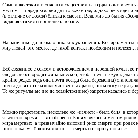
Самым жестоким и опасным существом на территории крестьян
местом — парадоксально для горожанина, однако речь идет о не
(в отличие от дождя) близка к смерти. Ведь мир до бытия абс
водяная стихия и воплощена в бане.
На бане никогда не было никаких украшений. Все орнаменты по
мир людей, это место, где такой контакт необходим и полезен, 
Всё связанное с сексом и деторождением в народной культуре т
следовало отгородиться занавеской, чтобы печь не «увидела» 
крайне редко, ведь она почти всегда была беременна) становил
почти до всех сельскохозяйственных работ, поскольку ее риту
Те же ритуальные (но не хозяйственные) запреты касались и бе
Можно представить, насколько же «нечиста» была баня, в которо
языческое время — все обереги). Баня являлась и местом род
мира мертвых, а чрезвычайно высокий риск смерти при родах 
поговорка: «С брюхом ходить — смерть на вороту носить».