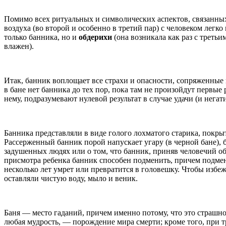
Помимо всех ритуальных и символических аспектов, связанных 
воздуха (во второй и особенно в третий пар) с человеком легк
только банника, но и
обдерихи
(она возникала как раз с третьи
влажен).
Итак, банник воплощает все страхи и опасности, сопряженные 
в бане нет банника до тех пор, пока там не произойдут первые
нему, подразумевают нулевой результат в случае удачи (и негат
Банника представляли в виде голого лохматого старика, покрыт
Рассерженный банник порой напускает угару (в черной бане), 
задушенных людях или о том, что банник, приняв человечий обл
присмотра ребенка банник способен подменить, причем подме
несколько лет умрет или превратится в головешку. Чтобы избеж
оставляли чистую воду, мыло и веник.
Баня — место гаданий, причем именно потому, что это страшное
любая мудрость, — порождение мира смерти; кроме того, при 