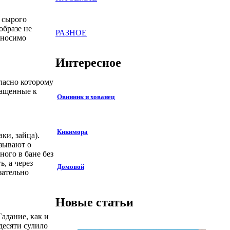
и сырого
образе не
РАЗНОЕ
выносимо
Интересное
гласно которому
ращенные к
Овинник и хованец
Кикимора
ки, зайца).
азывают о
ного в бане без
, а через
Домовой
зательно
Новые статьи
Гадание, как и
десяти сулило