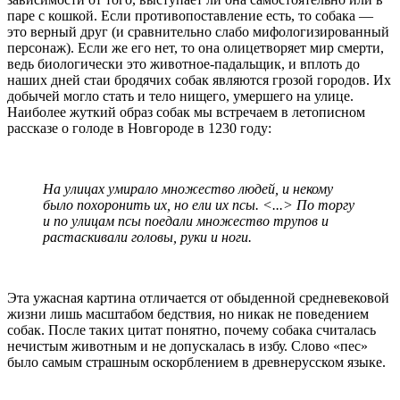
паре с кошкой. Если противопоставление есть, то собака —
это верный друг (и сравнительно слабо мифологизированный
персонаж). Если же его нет, то она олицетворяет мир смерти,
ведь биологически это животное-падальщик, и вплоть до
наших дней стаи бродячих собак являются грозой городов. Их
добычей могло стать и тело нищего, умершего на улице.
Наиболее жуткий образ собак мы встречаем в летописном
рассказе о голоде в Новгороде в 1230 году:
На улицах умирало множество людей, и некому
было похоронить их, но ели их псы. <...> По торгу
и по улицам псы поедали множество трупов и
растаскивали головы, руки и ноги.
Эта ужасная картина отличается от обыденной средневековой
жизни лишь масштабом бедствия, но никак не поведением
собак. После таких цитат понятно, почему собака считалась
нечистым животным и не допускалась в избу. Слово «пес»
было самым страшным оскорблением в древнерусском языке.