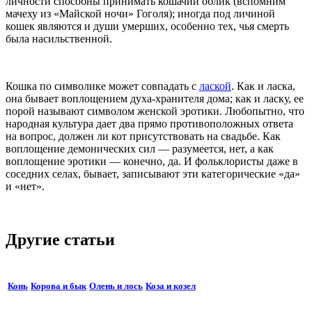
личности способны принимать кошачий облик (вспомним
мачеху из «Майской ночи» Гоголя); иногда под личиной
кошек являются и души умерших, особенно тех, чья смерть
была насильственной.
Кошка по символике может совпадать с
лаской
. Как и ласка,
она бывает воплощением духа-хранителя дома; как и ласку, ее
порой называют символом женской эротики. Любопытно, что
народная культура дает два прямо противоположных ответа
на вопрос, должен ли кот присутствовать на свадьбе. Как
воплощение демонических сил — разумеется, нет, а как
воплощение эротики — конечно, да. И фольклористы даже в
соседних селах, бывает, записывают эти категорические «да»
и «нет».
Другие статьи
Конь
Корова и бык
Олень и лось
Коза и козел