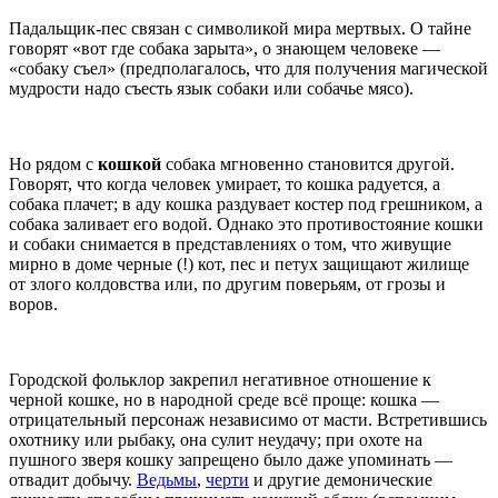
Падальщик-пес связан с символикой мира мертвых. О тайне
говорят «вот где собака зарыта», о знающем человеке —
«собаку съел» (предполагалось, что для получения магической
мудрости надо съесть язык собаки или собачье мясо).
Но рядом с
кошкой
собака мгновенно становится другой.
Говорят, что когда человек умирает, то кошка радуется, а
собака плачет; в аду кошка раздувает костер под грешником, а
собака заливает его водой. Однако это противостояние кошки
и собаки снимается в представлениях о том, что живущие
мирно в доме черные (!) кот, пес и петух защищают жилище
от злого колдовства или, по другим поверьям, от грозы и
воров.
Городской фольклор закрепил негативное отношение к
черной кошке, но в народной среде всё проще: кошка —
отрицательный персонаж независимо от масти. Встретившись
охотнику или рыбаку, она сулит неудачу; при охоте на
пушного зверя кошку запрещено было даже упоминать —
отвадит добычу.
Ведьмы
,
черти
и другие демонические