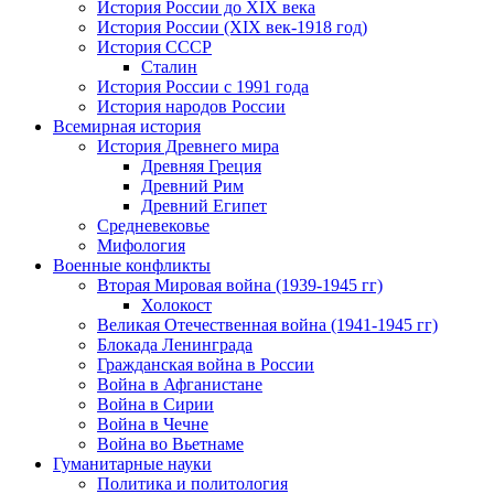
История России до XIX века
История России (XIX век-1918 год)
История СССР
Сталин
История России с 1991 года
История народов России
Всемирная история
История Древнего мира
Древняя Греция
Древний Рим
Древний Египет
Средневековье
Мифология
Военные конфликты
Вторая Мировая война (1939-1945 гг)
Холокост
Великая Отечественная война (1941-1945 гг)
Блокада Ленинграда
Гражданская война в России
Война в Афганистане
Война в Сирии
Война в Чечне
Война во Вьетнаме
Гуманитарные науки
Политика и политология