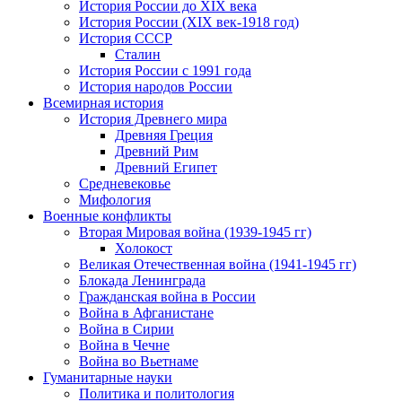
История России до XIX века
История России (XIX век-1918 год)
История СССР
Сталин
История России с 1991 года
История народов России
Всемирная история
История Древнего мира
Древняя Греция
Древний Рим
Древний Египет
Средневековье
Мифология
Военные конфликты
Вторая Мировая война (1939-1945 гг)
Холокост
Великая Отечественная война (1941-1945 гг)
Блокада Ленинграда
Гражданская война в России
Война в Афганистане
Война в Сирии
Война в Чечне
Война во Вьетнаме
Гуманитарные науки
Политика и политология