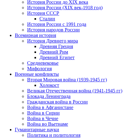
История России до XIX века
История России (XIX век-1918 год)
История СССР
Сталин
История России с 1991 года
История народов России
Всемирная история
История Древнего мира
Древняя Греция
Древний Рим
Древний Египет
Средневековье
Мифология
Военные конфликты
Вторая Мировая война (1939-1945 гг)
Холокост
Великая Отечественная война (1941-1945 гг)
Блокада Ленинграда
Гражданская война в России
Война в Афганистане
Война в Сирии
Война в Чечне
Война во Вьетнаме
Гуманитарные науки
Политика и политология